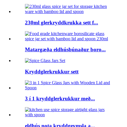
230ml glerkryddkrukka sett f...
Matargæða eldhúsbúnaður boro...
Kryddglerkrukkur sett
3 í 1 kryddglerkrukkur með...
eldhús nota kryddgeymsla a...