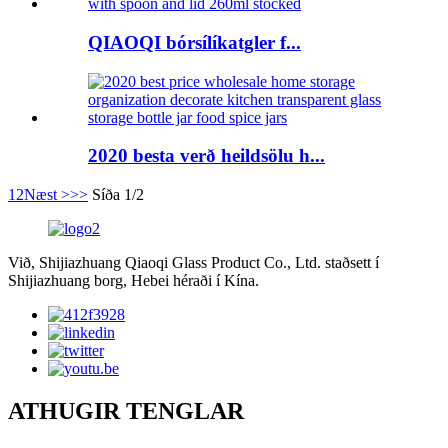
QIAOQI bórsílíkatgler f...
2020 besta verð heildsölu h...
1
2
Næst >
>>
Síða 1/2
Við, Shijiazhuang Qiaoqi Glass Product Co., Ltd. staðsett í
Shijiazhuang borg, Hebei héraði í Kína.
ATHUGIR TENGLAR