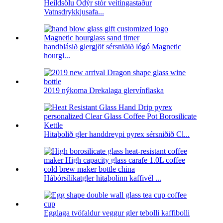
Heildsölu Ódýr stór veitingastaður
Vatnsdrykkjusafa...
handblásið glergjöf sérsniðið lógó Magnetic
hourgl...
2019 nýkoma Drekalaga glervínflaska
Hitaþolið gler handdreypi pyrex sérsniðið Cl...
Hábórsílíkatgler hitaþolinn kaffivél ...
Egglaga tvöfaldur veggur gler tebolli kaffibolli