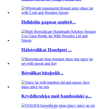
Heildsölu gagnsæ umferð...
Hábórsílíkat Handgert ...
Bórsílíkat hitaþolið...
Kryddkrukka með bambusloki a...