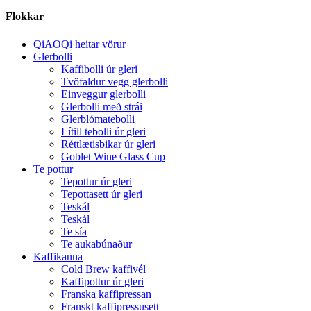
Flokkar
QiAOQi heitar vörur
Glerbolli
Kaffibolli úr gleri
Tvöfaldur vegg glerbolli
Einveggur glerbolli
Glerbolli með strái
Glerblómatebolli
Lítill tebolli úr gleri
Réttlætisbikar úr gleri
Goblet Wine Glass Cup
Te pottur
Tepottur úr gleri
Tepottasett úr gleri
Teskál
Teskál
Te sía
Te aukabúnaður
Kaffikanna
Cold Brew kaffivél
Kaffipottur úr gleri
Franska kaffipressan
Franskt kaffipressusett