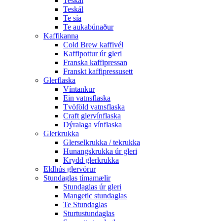
Teskál
Teskál
Te sía
Te aukabúnaður
Kaffikanna
Cold Brew kaffivél
Kaffipottur úr gleri
Franska kaffipressan
Franskt kaffipressusett
Glerflaska
Víntankur
Ein vatnsflaska
Tvöföld vatnsflaska
Craft glervínflaska
Dýralaga vínflaska
Glerkrukka
Glerselkrukka / tekrukka
Hunangskrukka úr gleri
Krydd glerkrukka
Eldhús glervörur
Stundaglas tímamælir
Stundaglas úr gleri
Mangetic stundaglas
Te Stundaglas
Sturtustundaglas