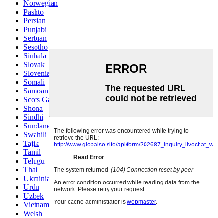
Norwegian
Pashto
Persian
Punjabi
Serbian
Sesotho
Sinhala
Slovak
Slovenian
Somali
Samoan
Scots Gaelic
Shona
Sindhi
Sundanese
Swahili
Tajik
Tamil
Telugu
Thai
Ukrainian
Urdu
Uzbek
Vietnamese
Welsh