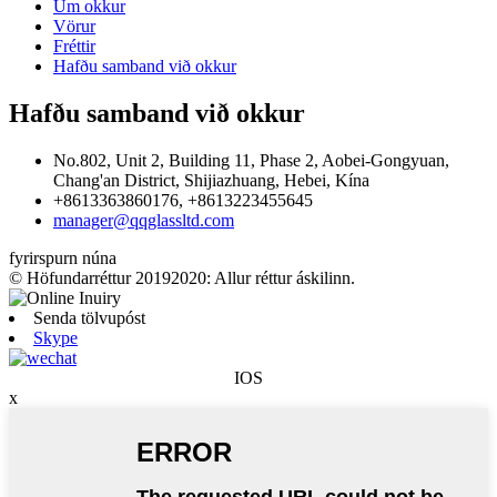
Um okkur
Vörur
Fréttir
Hafðu samband við okkur
Hafðu samband við okkur
No.802, Unit 2, Building 11, Phase 2, Aobei-Gongyuan,
Chang'an District, Shijiazhuang, Hebei, Kína
+8613363860176, +8613223455645
manager@qqglassltd.com
fyrirspurn núna
© Höfundarréttur 20192020: Allur réttur áskilinn.
Senda tölvupóst
Skype
IOS
x