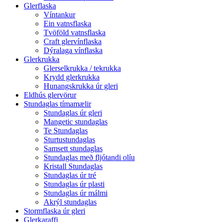
Glerflaska
Víntankur
Ein vatnsflaska
Tvöföld vatnsflaska
Craft glervínflaska
Dýralaga vínflaska
Glerkrukka
Glerselkrukka / tekrukka
Krydd glerkrukka
Hunangskrukka úr gleri
Eldhús glervörur
Stundaglas tímamælir
Stundaglas úr gleri
Mangetic stundaglas
Te Stundaglas
Sturtustundaglas
Samsett stundaglas
Stundaglas með fljótandi olíu
Kristall Stundaglas
Stundaglas úr tré
Stundaglas úr plasti
Stundaglas úr málmi
Akrýl stundaglas
Stormflaska úr gleri
Glerkaraffi