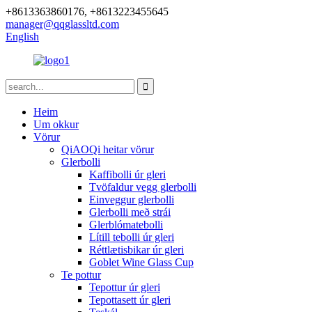
+8613363860176, +8613223455645
manager@qqglassltd.com
English
Heim
Um okkur
Vörur
QiAOQi heitar vörur
Glerbolli
Kaffibolli úr gleri
Tvöfaldur vegg glerbolli
Einveggur glerbolli
Glerbolli með strái
Glerblómatebolli
Lítill tebolli úr gleri
Réttlætisbikar úr gleri
Goblet Wine Glass Cup
Te pottur
Tepottur úr gleri
Tepottasett úr gleri