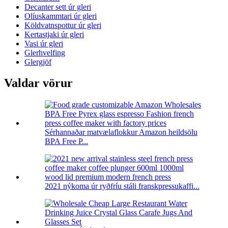
Decanter sett úr gleri
Olíuskammtari úr gleri
Köldvatnspottur úr gleri
Kertastjaki úr gleri
Vasi úr gleri
Glerhvelfing
Glergjöf
Valdar vörur
Sérhannaðar matvælaflokkur Amazon heildsölu
BPA Free P...
2021 nýkoma úr ryðfríu stáli franskpressukaffi...