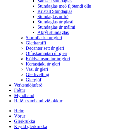
Samsett stundaglas
Stundaglas með fljótandi olíu
Kristall Stundaglas
Stundaglas úr tré
Stundaglas úr plasti
Stundaglas úr málmi
Akrýl stundaglas
Stormflaska úr gleri
Glerkaraffi
Decanter sett úr gleri
Olíuskammtari úr gleri
Köldvatnspottur úr gleri
Kertastjaki úr gleri
Vasi úr gleri
Glerhvelfing
Glergjöf
Verksmiðjuferð
Fréttir
Myndband
Hafðu samband við okkur
Heim
Vörur
Glerkrukka
Krydd glerkrukka