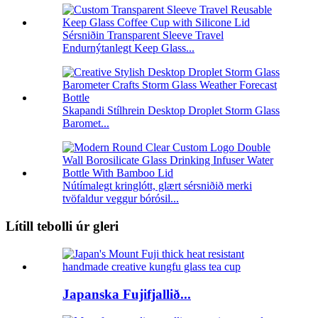
Sérsniðin Transparent Sleeve Travel
Endurnýtanlegt Keep Glass...
Skapandi Stílhrein Desktop Droplet Storm Glass
Baromet...
Nútímalegt kringlótt, glært sérsniðið merki
tvöfaldur veggur bórósil...
Lítill tebolli úr gleri
Japanska Fujifjallið...