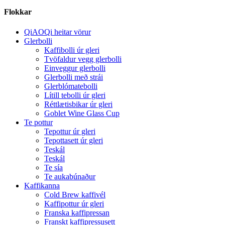
Flokkar
QiAOQi heitar vörur
Glerbolli
Kaffibolli úr gleri
Tvöfaldur vegg glerbolli
Einveggur glerbolli
Glerbolli með strái
Glerblómatebolli
Lítill tebolli úr gleri
Réttlætisbikar úr gleri
Goblet Wine Glass Cup
Te pottur
Tepottur úr gleri
Tepottasett úr gleri
Teskál
Teskál
Te sía
Te aukabúnaður
Kaffikanna
Cold Brew kaffivél
Kaffipottur úr gleri
Franska kaffipressan
Franskt kaffipressusett