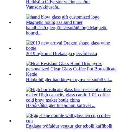
Heildsölu Ódýr stór veitingastaður
Vatnsdrykkjusafa...
handblásið glergjöf sérsniðið lógó Magnetic
hourgl...
2019 nýkoma Drekalaga glervínflaska
Hitaþolið gler handdreypi pyrex sérsniðið Cl...
Hábórsílíkatgler hitaþolinn kaffivél ...
Egglaga tvöfaldur veggur gler tebolli kaffibolli