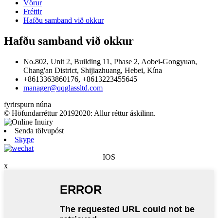
Vörur
Fréttir
Hafðu samband við okkur
Hafðu samband við okkur
No.802, Unit 2, Building 11, Phase 2, Aobei-Gongyuan,
Chang'an District, Shijiazhuang, Hebei, Kína
+8613363860176, +8613223455645
manager@qqglassltd.com
fyrirspurn núna
© Höfundarréttur 20192020: Allur réttur áskilinn.
Senda tölvupóst
Skype
IOS
x