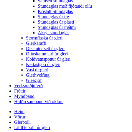
Samsett stundaglas
Stundaglas með fljótandi olíu
Kristall Stundaglas
Stundaglas úr tré
Stundaglas úr plasti
Stundaglas úr málmi
Akrýl stundaglas
Stormflaska úr gleri
Glerkaraffi
Decanter sett úr gleri
Olíuskammtari úr gleri
Köldvatnspottur úr gleri
Kertastjaki úr gleri
Vasi úr gleri
Glerhvelfing
Glergjöf
Verksmiðjuferð
Fréttir
Myndband
Hafðu samband við okkur
Heim
Vörur
Glerbolli
Lítill tebolli úr gleri