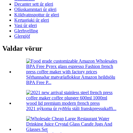
Decanter sett úr gleri
Olíuskammtari úr gleri
Köldvatnspottur úr gleri
Kertastjaki úr gleri
Vasi úr gleri
Glerhvelfing
Glergjöf
Valdar vörur
Sérhannaðar matvælaflokkur Amazon heildsölu
BPA Free P...
2021 nýkoma úr ryðfríu stáli franskpressukaffi...