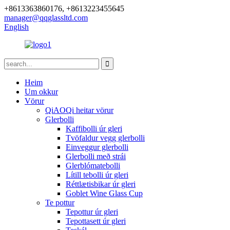
+8613363860176, +8613223455645
manager@qqglassltd.com
English
Heim
Um okkur
Vörur
QiAOQi heitar vörur
Glerbolli
Kaffibolli úr gleri
Tvöfaldur vegg glerbolli
Einveggur glerbolli
Glerbolli með strái
Glerblómatebolli
Lítill tebolli úr gleri
Réttlætisbikar úr gleri
Goblet Wine Glass Cup
Te pottur
Tepottur úr gleri
Tepottasett úr gleri