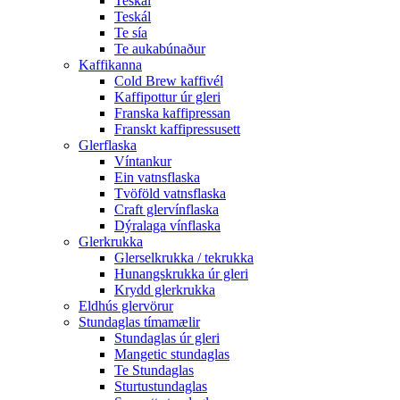
Teskál
Teskál
Te sía
Te aukabúnaður
Kaffikanna
Cold Brew kaffivél
Kaffipottur úr gleri
Franska kaffipressan
Franskt kaffipressusett
Glerflaska
Víntankur
Ein vatnsflaska
Tvöföld vatnsflaska
Craft glervínflaska
Dýralaga vínflaska
Glerkrukka
Glerselkrukka / tekrukka
Hunangskrukka úr gleri
Krydd glerkrukka
Eldhús glervörur
Stundaglas tímamælir
Stundaglas úr gleri
Mangetic stundaglas
Te Stundaglas
Sturtustundaglas