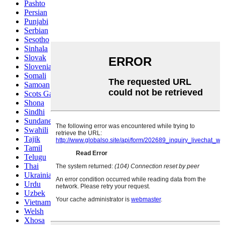
Pashto
Persian
Punjabi
Serbian
Sesotho
Sinhala
Slovak
Slovenian
Somali
Samoan
Scots Gaelic
Shona
Sindhi
Sundanese
Swahili
Tajik
Tamil
Telugu
Thai
Ukrainian
Urdu
Uzbek
Vietnamese
Welsh
Xhosa