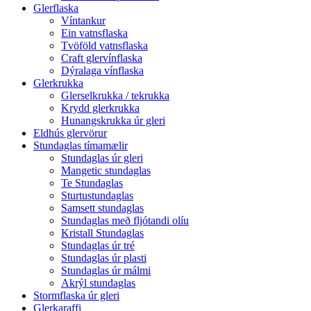
Glerflaska
Víntankur
Ein vatnsflaska
Tvöföld vatnsflaska
Craft glervínflaska
Dýralaga vínflaska
Glerkrukka
Glerselkrukka / tekrukka
Krydd glerkrukka
Hunangskrukka úr gleri
Eldhús glervörur
Stundaglas tímamælir
Stundaglas úr gleri
Mangetic stundaglas
Te Stundaglas
Sturtustundaglas
Samsett stundaglas
Stundaglas með fljótandi olíu
Kristall Stundaglas
Stundaglas úr tré
Stundaglas úr plasti
Stundaglas úr málmi
Akrýl stundaglas
Stormflaska úr gleri
Glerkaraffi