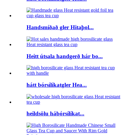
Handsmíðað gler Hitaþol...
Heitt útsala handgerð hár bo...
hátt bórsílíkatgler Hea...
heildsölu hábórsílíkat...