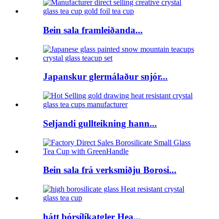
Bein sala framleiðanda...
Japanskur glermálaður snjór...
Seljandi gullteikning hann...
Bein sala frá verksmiðju Borosi...
hátt bórsílíkatgler Hea...