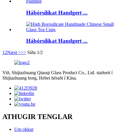
Hábórsílíkat Handgert ...
Hábórsílíkat Handgert ...
1
2
Næst >
>>
Síða 1/2
Við, Shijiazhuang Qiaoqi Glass Product Co., Ltd. staðsett í
Shijiazhuang borg, Hebei héraði í Kína.
ATHUGIR TENGLAR
Um okkur