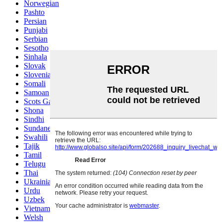
Norwegian
Pashto
Persian
Punjabi
Serbian
Sesotho
Sinhala
Slovak
Slovenian
Somali
Samoan
Scots Gaelic
Shona
Sindhi
Sundanese
Swahili
Tajik
Tamil
Telugu
Thai
Ukrainian
Urdu
Uzbek
Vietnamese
Welsh