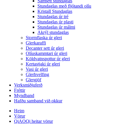
Samsett stundaglas
Stundaglas með fljótandi olíu
Kristall Stundaglas
Stundaglas úr tré
Stundaglas úr plasti
Stundaglas úr málmi
Akrýl stundaglas
Stormflaska úr gleri
Glerkaraffi
Decanter sett úr gleri
Olíuskammtari úr gleri
Köldvatnspottur úr gleri
Kertastjaki úr gleri
Vasi úr gleri
Glerhvelfing
Glergjöf
Verksmiðjuferð
Fréttir
Myndband
Hafðu samband við okkur
Heim
Vörur
QiAOQi heitar vörur