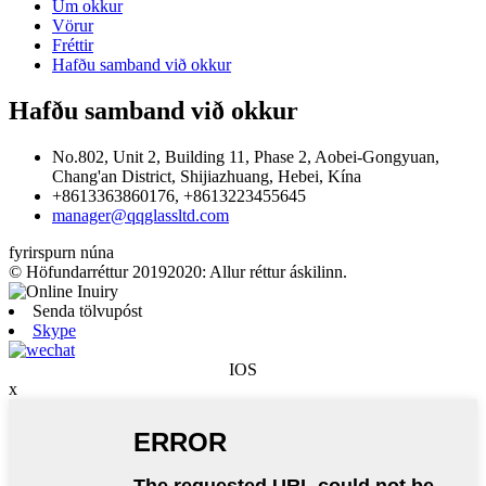
Um okkur
Vörur
Fréttir
Hafðu samband við okkur
Hafðu samband við okkur
No.802, Unit 2, Building 11, Phase 2, Aobei-Gongyuan,
Chang'an District, Shijiazhuang, Hebei, Kína
+8613363860176, +8613223455645
manager@qqglassltd.com
fyrirspurn núna
© Höfundarréttur 20192020: Allur réttur áskilinn.
Senda tölvupóst
Skype
IOS
x