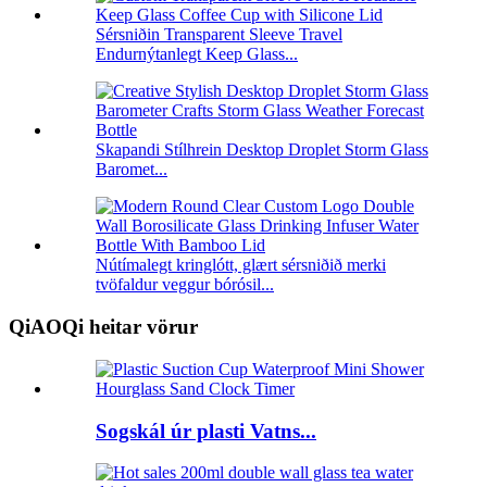
Sérsniðin Transparent Sleeve Travel
Endurnýtanlegt Keep Glass...
Skapandi Stílhrein Desktop Droplet Storm Glass
Baromet...
Nútímalegt kringlótt, glært sérsniðið merki
tvöfaldur veggur bórósil...
QiAOQi heitar vörur
Sogskál úr plasti Vatns...