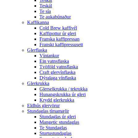
Teskál
Teskál
Te sía
Te aukabúnaður
Kaffikanna
Cold Brew kaffivél
Kaffipottur úr gleri
Franska kaffipressan
Franskt kaffipressusett
Glerflaska
Víntankur
Ein vatnsflaska
Tvöföld vatnsflaska
Craft glervínflaska
Dýralaga vínflaska
Glerkrukka
Glerselkrukka / tekrukka
Hunangskrukka úr gleri
Krydd glerkrukka
Eldhús glervörur
Stundaglas tímamælir
Stundaglas úr gleri
Mangetic stundaglas
Te Stundaglas
Sturtustundaglas