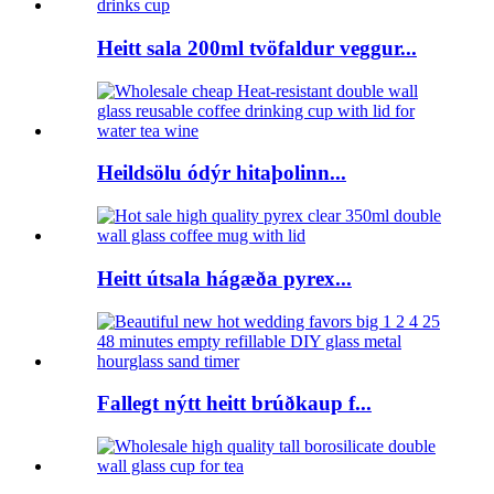
Heitt sala 200ml tvöfaldur veggur...
Heildsölu ódýr hitaþolinn...
Heitt útsala hágæða pyrex...
Fallegt nýtt heitt brúðkaup f...