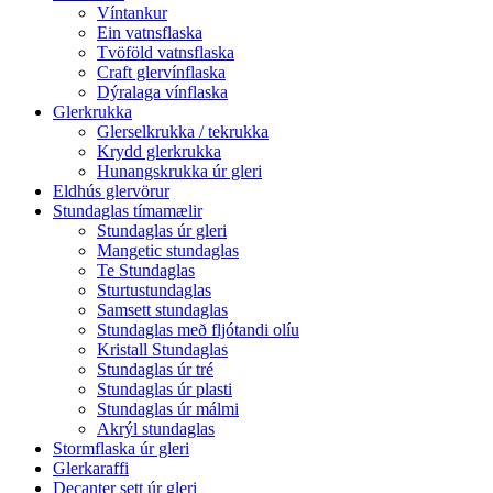
Víntankur
Ein vatnsflaska
Tvöföld vatnsflaska
Craft glervínflaska
Dýralaga vínflaska
Glerkrukka
Glerselkrukka / tekrukka
Krydd glerkrukka
Hunangskrukka úr gleri
Eldhús glervörur
Stundaglas tímamælir
Stundaglas úr gleri
Mangetic stundaglas
Te Stundaglas
Sturtustundaglas
Samsett stundaglas
Stundaglas með fljótandi olíu
Kristall Stundaglas
Stundaglas úr tré
Stundaglas úr plasti
Stundaglas úr málmi
Akrýl stundaglas
Stormflaska úr gleri
Glerkaraffi
Decanter sett úr gleri