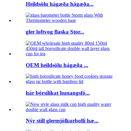
Heildsölu hágæða hágæða...
gler loftvog flaska Stor...
OEM heildsölu hágæða ...
hár bórsílíkat hunangsfó...
Nýr stíll glermjólkurbolli hæ...