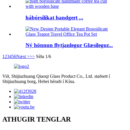
hábórsílíkat handgert ...
Ný hönnun flytjanlegur Glæsilegur...
1
2
3
4
5
6
Næst >
>>
Síða 1/6
Við, Shijiazhuang Qiaoqi Glass Product Co., Ltd. staðsett í
Shijiazhuang borg, Hebei héraði í Kína.
ATHUGIR TENGLAR