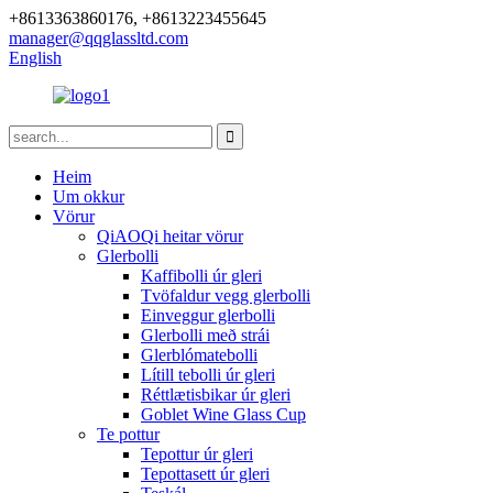
+8613363860176, +8613223455645
manager@qqglassltd.com
English
Heim
Um okkur
Vörur
QiAOQi heitar vörur
Glerbolli
Kaffibolli úr gleri
Tvöfaldur vegg glerbolli
Einveggur glerbolli
Glerbolli með strái
Glerblómatebolli
Lítill tebolli úr gleri
Réttlætisbikar úr gleri
Goblet Wine Glass Cup
Te pottur
Tepottur úr gleri
Tepottasett úr gleri