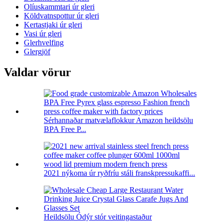
Olíuskammtari úr gleri
Köldvatnspottur úr gleri
Kertastjaki úr gleri
Vasi úr gleri
Glerhvelfing
Glergjöf
Valdar vörur
Sérhannaðar matvælaflokkur Amazon heildsölu
BPA Free P...
2021 nýkoma úr ryðfríu stáli franskpressukaffi...
Heildsölu Ódýr stór veitingastaður