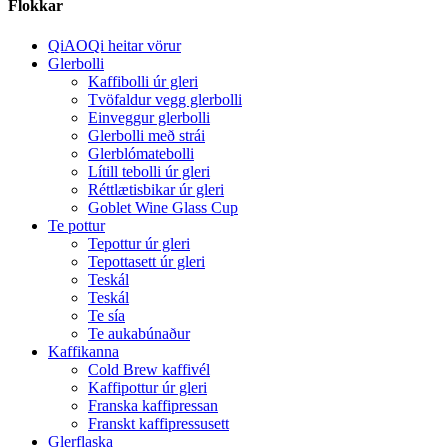
Flokkar
QiAOQi heitar vörur
Glerbolli
Kaffibolli úr gleri
Tvöfaldur vegg glerbolli
Einveggur glerbolli
Glerbolli með strái
Glerblómatebolli
Lítill tebolli úr gleri
Réttlætisbikar úr gleri
Goblet Wine Glass Cup
Te pottur
Tepottur úr gleri
Tepottasett úr gleri
Teskál
Teskál
Te sía
Te aukabúnaður
Kaffikanna
Cold Brew kaffivél
Kaffipottur úr gleri
Franska kaffipressan
Franskt kaffipressusett
Glerflaska