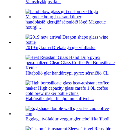
Vatnsdrykkjusafa...
handblásið glergjöf sérsniðið lógó Magnetic
hourgl...
2019 nýkoma Drekalaga glervínflaska
Hitaþolið gler handdreypi pyrex sérsniðið Cl...
Hábórsílíkatgler hitaþolinn kaffivél ...
Egglaga tvöfaldur veggur gler tebolli kaffibolli