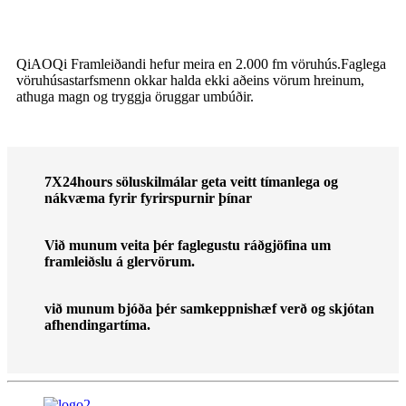
QiAOQi Framleiðandi hefur meira en 2.000 fm vöruhús.Faglega
vöruhúsastarfsmenn okkar halda ekki aðeins vörum hreinum,
athuga magn og tryggja öruggar umbúðir.
7X24hours söluskilmálar geta veitt tímanlega og
nákvæma fyrir fyrirspurnir þínar
Við munum veita þér faglegustu ráðgjöfina um
framleiðslu á glervörum.
við munum bjóða þér samkeppnishæf verð og skjótan
afhendingartíma.