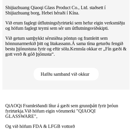
Shijiazhuang Qiaoqi Glass Product Co., Ltd. staðsett í
Shijiazhuang borg, Hebei héraði í Kína.
Við erum faglegt útflutningsfyrirtæki sem hefur eigin verksmiðju
og höfum faglegt teymi sem sér um útflutningsviðskipti.
Við getum samþykkt sérsniðna pöntun og framleitt sem
hönnunarmerkið þitt og litakassann.Á sama tíma geturðu fengið
bestu þjónustuna fyrir og eftir sölu.Kennsla okkar er „Fín gæði &
gott verð & góð þjónusta“.
Hafðu samband við okkur
QiAOQi Framleiðandi lítur á gæði sem grunnþátt fyrir þróun
fyrirtækja.Við höfum eigin vörumerki "QIAOQI
GLASSWARE",
Og við höfum FDA & LFGB vottorð