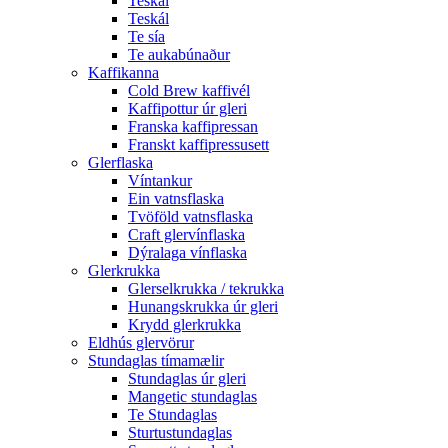
Teskál
Teskál
Te sía
Te aukabúnaður
Kaffikanna
Cold Brew kaffivél
Kaffipottur úr gleri
Franska kaffipressan
Franskt kaffipressusett
Glerflaska
Víntankur
Ein vatnsflaska
Tvöföld vatnsflaska
Craft glervínflaska
Dýralaga vínflaska
Glerkrukka
Glerselkrukka / tekrukka
Hunangskrukka úr gleri
Krydd glerkrukka
Eldhús glervörur
Stundaglas tímamælir
Stundaglas úr gleri
Mangetic stundaglas
Te Stundaglas
Sturtustundaglas