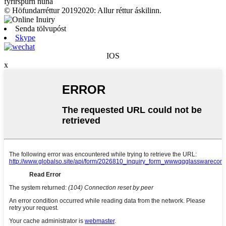
fyrirspurn núna
© Höfundarréttur 20192020: Allur réttur áskilinn.
Senda tölvupóst
Skype
IOS
x