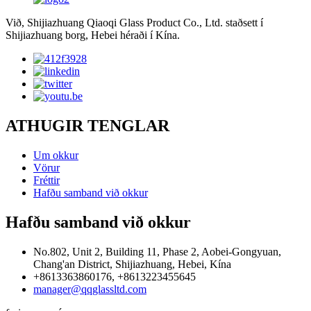
Við, Shijiazhuang Qiaoqi Glass Product Co., Ltd. staðsett í
Shijiazhuang borg, Hebei héraði í Kína.
ATHUGIR TENGLAR
Um okkur
Vörur
Fréttir
Hafðu samband við okkur
Hafðu samband við okkur
No.802, Unit 2, Building 11, Phase 2, Aobei-Gongyuan,
Chang'an District, Shijiazhuang, Hebei, Kína
+8613363860176, +8613223455645
manager@qqglassltd.com