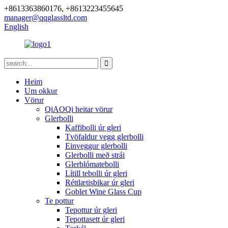
+8613363860176, +8613223455645
manager@qqglassltd.com
English
Heim
Um okkur
Vörur
QiAOQi heitar vörur
Glerbolli
Kaffibolli úr gleri
Tvöfaldur vegg glerbolli
Einveggur glerbolli
Glerbolli með strái
Glerblómatebolli
Lítill tebolli úr gleri
Réttlætisbikar úr gleri
Goblet Wine Glass Cup
Te pottur
Tepottur úr gleri
Tepottasett úr gleri