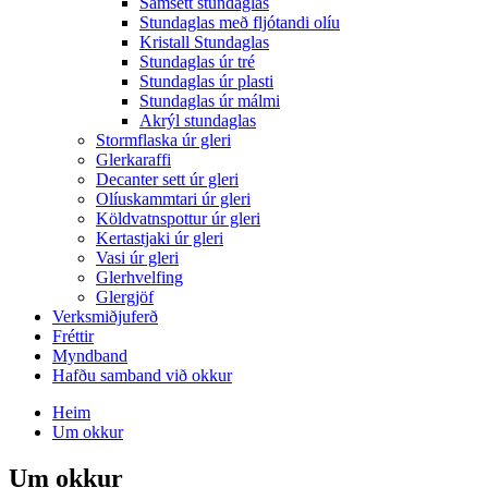
Samsett stundaglas
Stundaglas með fljótandi olíu
Kristall Stundaglas
Stundaglas úr tré
Stundaglas úr plasti
Stundaglas úr málmi
Akrýl stundaglas
Stormflaska úr gleri
Glerkaraffi
Decanter sett úr gleri
Olíuskammtari úr gleri
Köldvatnspottur úr gleri
Kertastjaki úr gleri
Vasi úr gleri
Glerhvelfing
Glergjöf
Verksmiðjuferð
Fréttir
Myndband
Hafðu samband við okkur
Heim
Um okkur
Um okkur